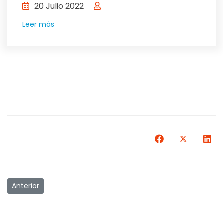
20 Julio 2022
Leer más
Artículo anterior: Certificación por competencias laborales 
Anterior