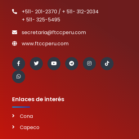
+511- 201-2370 / + 511- 312-2034
+ 511- 325-5495
secretaria@ftccperu.com
www.ftccperu.com
Enlaces de interés
Cona
Capeco