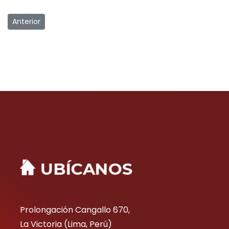
Artículo anterior: FTCCP realizará Juegos Florales 2024 para t
Anterior
Prolongación Cangallo 670,
La Victoria (Lima, Perú)