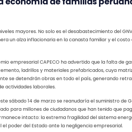
ea economía de familias peruan
a niveles mayores. No solo es el desabastecimiento del GN
nera un alza inflacionaria en la canasta familiar y el cost
 gremio empresarial CAPECO ha advertido que la falta de g
mento, ladrillos y materiales prefabricados, cuya matriz
mente se detendrán obras en todo el país, generando retra
de actividades laborales.
te sábado 14 de marzo se reanudaría el suministro de GNV,
dado para millones de ciudadanos que han tenido que pag
anece intacto: la extrema fragilidad del sistema energé
l el poder del Estado ante la negligencia empresarial.