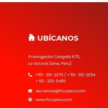
Prolongación Cangallo 670,
La Victoria (Lima, Perú)
+511- 201-2370 / + 511- 312-2034
+ 511- 325-5495
secretaria@ftccperu.com
www.ftccperu.com