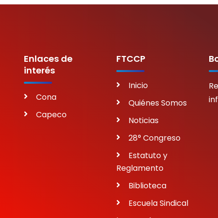
Enlaces de
FTCCP
Bo
interés
Inicio
Re
Cona
in
Quiénes Somos
Capeco
Noticias
28° Congreso
Estatuto y
Reglamento
Biblioteca
Escuela Sindical