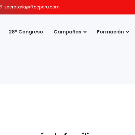
secretaria@ftccperu.com
28° Congreso
Campañas
Formación