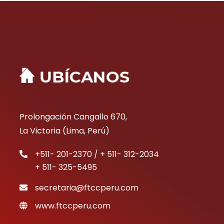
Prolongación Cangallo 670,
La Victoria (Lima, Perú)
+511- 201-2370 / + 511- 312-2034
+ 511- 325-5495
secretaria@ftccperu.com
www.ftccperu.com