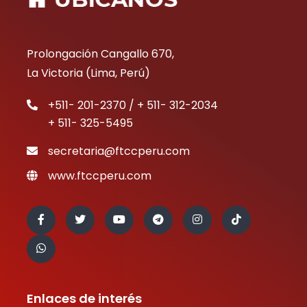
Prolongación Cangallo 670,
La Victoria (Lima, Perú)
+511- 201-2370 / + 511- 312-2034
+ 511- 325-5495
secretaria@ftccperu.com
www.ftccperu.com
Enlaces de interés