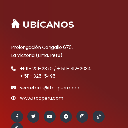
Prolongación Cangallo 670,
La Victoria (Lima, Perú)
+511- 201-2370 / + 511- 312-2034
+ 511- 325-5495
secretaria@ftccperu.com
www.ftccperu.com