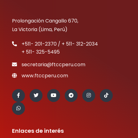
Prolongación Cangallo 670,
La Victoria (Lima, Perú)
+511- 201-2370 / + 511- 312-2034
+ 511- 325-5495
secretaria@ftccperu.com
www.ftccperu.com
Enlaces de interés